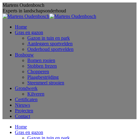
Skip
Martens Oudenbosch
to
Experts in landschapsonderhoud
content
Home
Gras en gazon
Gazon in tuin en park
Aanleggen sportvelden
Onderhoud sportvelden
Bosbouw
Bomen rooien
Stobben frezen
Chopperen
Plaagbestrijding
Steenmeel strooien
Grondwerk
Kilveren
Certificaten
Nieuws
Projecten
Contact
Home
Gras en gazon
Gazon in tuin en park