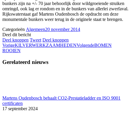
bunkers zijn na +/- 70 jaar behoorlijk door wildgroeiende struiken
omringd, ook lag er rondom en in de bunkers van allerlei zwerfaval.
Rijkswaterstaat gaf Martens Oudenbosch de opdracht om deze
monumentale bunkers weer terug in de originele staat te brengen.
Categorieën
Algemeen
20 november 2014
Deel dit bericht
Deel
Deel
Deel
Deel knoppen
Tweet
Deel knoppen
Post
Vorige
knoppen
knoppen
knoppen
Volgende
Vorige
KILVERWERKZAAMHEDEN
Volgende
BOMEN
ROOIEN
navigation
Gerelateerd nieuws
Martens Oudenbosch behaalt CO2-Prestatieladder en ISO 9001
certificaten
17 september 2024