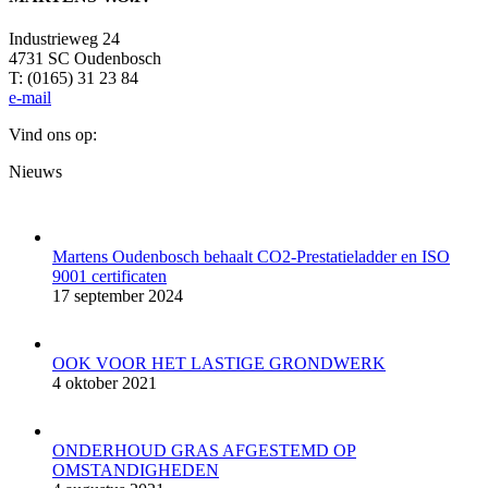
Industrieweg 24
4731 SC Oudenbosch
T: (0165) 31 23 84
e-mail
Vind ons op:
Facebook
YouTube
Mail
Website
Nieuws
page
page
page
page
opens
opens
opens
opens
in
in
in
in
new
new
new
new
Martens Oudenbosch behaalt CO2-Prestatieladder en ISO
window
window
window
window
9001 certificaten
17 september 2024
OOK VOOR HET LASTIGE GRONDWERK
4 oktober 2021
ONDERHOUD GRAS AFGESTEMD OP
OMSTANDIGHEDEN