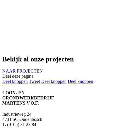
Bekijk al onze projecten
NAAR PROJECTEN
Deel deze pagina
Deel
Deel
Deel
Deel
Deel knoppen
Tweet
Deel knoppen
Deel knoppen
knoppen
knoppen
knoppen
knoppen
LOON- EN
GRONDWERKBEDRIJF
MARTENS V.O.F.
Industrieweg 24
4731 SC Oudenbosch
T: (0165) 31 23 84