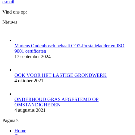
e-mail
Vind ons op:
Facebook
YouTube
Mail
Website
Nieuws
page
page
page
page
opens
opens
opens
opens
in
in
in
in
new
new
new
new
Martens Oudenbosch behaalt CO2-Prestatieladder en ISO
window
window
window
window
9001 certificaten
17 september 2024
OOK VOOR HET LASTIGE GRONDWERK
4 oktober 2021
ONDERHOUD GRAS AFGESTEMD OP
OMSTANDIGHEDEN
4 augustus 2021
Pagina’s
Home