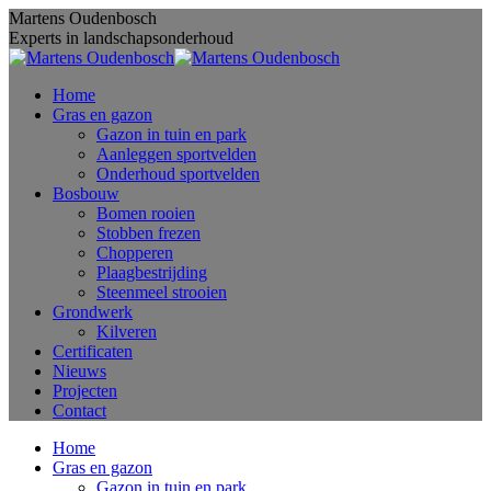
Skip
Martens Oudenbosch
to
Experts in landschapsonderhoud
content
Home
Gras en gazon
Gazon in tuin en park
Aanleggen sportvelden
Onderhoud sportvelden
Bosbouw
Bomen rooien
Stobben frezen
Chopperen
Plaagbestrijding
Steenmeel strooien
Grondwerk
Kilveren
Certificaten
Nieuws
Projecten
Contact
Home
Gras en gazon
Gazon in tuin en park