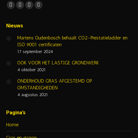
Vind ons op:
Facebook
YouTube
Mail
Website
page
page
page
page
opens
opens
opens
opens
Nieuws
in
in
in
in
Martens Oudenbosch behaalt CO2-Prestatieladder en
new
new
new
new
ISO 9001 certificaten
window
window
window
window
17 september 2024
OOK VOOR HET LASTIGE GRONDWERK
4 oktober 2021
ONDERHOUD GRAS AFGESTEMD OP
OMSTANDIGHEDEN
4 augustus 2021
Pagina’s
Home
Gras en gazon