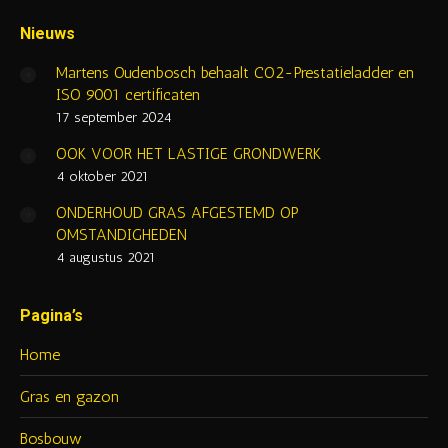
page
page
page
page
opens
opens
opens
opens
Nieuws
in
in
in
in
Martens Oudenbosch behaalt CO2-Prestatieladder en
new
new
new
new
ISO 9001 certificaten
window
window
window
window
17 september 2024
OOK VOOR HET LASTIGE GRONDWERK
4 oktober 2021
ONDERHOUD GRAS AFGESTEMD OP
OMSTANDIGHEDEN
4 augustus 2021
Pagina’s
Home
Gras en gazon
Bosbouw