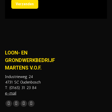
Verzenden
LOON- EN
GRONDWERKBEDRIJF
MARTENS V.O.F.
Industrieweg 24
4731 SC Oudenbosch
T: (0165) 31 23 84
e-mail
Vind ons op:
Facebook
YouTube
Mail
Website