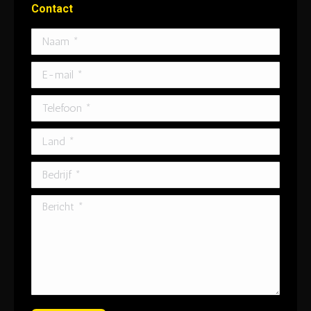
Contact
Naam *
E-mail *
Telefoon *
Land *
Bedrijf *
Bericht *