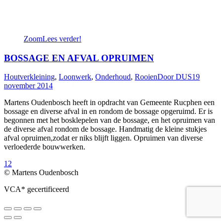
Zoom
Lees verder!
BOSSAGE EN AFVAL OPRUIMEN
Houtverkleining
,
Loonwerk
,
Onderhoud
,
Rooien
Door
DUS
19
november 2014
Martens Oudenbosch heeft in opdracht van Gemeente Rucphen een
bossage en diverse afval in en rondom de bossage opgeruimd. Er is
begonnen met het bosklepelen van de bossage, en het opruimen van
de diverse afval rondom de bossage. Handmatig de kleine stukjes
afval opruimen,zodat er niks blijft liggen. Opruimen van diverse
verloederde bouwwerken.
1
2
© Martens Oudenbosch
VCA* gecertificeerd
Go
to