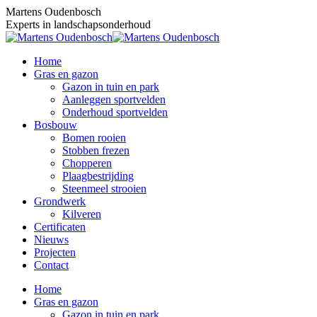
Skip
Martens Oudenbosch
to
Experts in landschapsonderhoud
content
Home
Gras en gazon
Gazon in tuin en park
Aanleggen sportvelden
Onderhoud sportvelden
Bosbouw
Bomen rooien
Stobben frezen
Chopperen
Plaagbestrijding
Steenmeel strooien
Grondwerk
Kilveren
Certificaten
Nieuws
Projecten
Contact
Home
Gras en gazon
Gazon in tuin en park