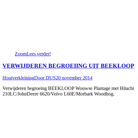
Zoom
Lees verder!
VERWIJDEREN BEGROEIING UIT BEEKLOOP
Houtverkleining
Door
DUS
20 november 2014
Verwijderen begroeing BEEKLOOP Wouwse Plantage met Hitachi
210LC/JohnDeere 6620/Volvo L60E/Morbark Woodhog.