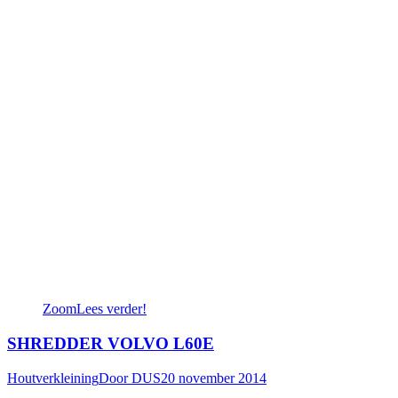
Zoom
Lees verder!
SHREDDER VOLVO L60E
Houtverkleining
Door
DUS
20 november 2014