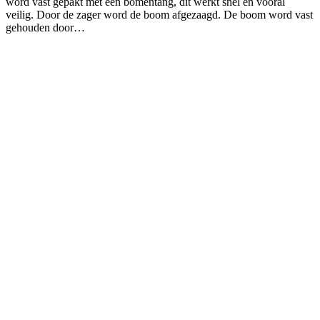
word vast gepakt met een bomentang, dit werkt snel en vooral
veilig. Door de zager word de boom afgezaagd. De boom word vast
gehouden door…