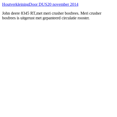
Houtverkleining
Door
DUS
20 november 2014
John deere 8345 RT,met meri crusher bosfrees. Meri crusher
bosfrees is uitgerust met gepanteerd circulatie rooster.