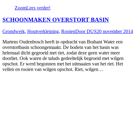
Zoom
Lees verder!
SCHOONMAKEN OVERSTORT BASIN
Grondwerk
,
Houtverkleining
,
Rooien
Door
DUS
20 november 2014
Martens Oudenbosch heeft in opdracht van Brabant Water een
overstortbasin schoongemaakt. De bodem van het basin was
helemaal dicht gegroeid met riet, zodat deze geen water meer
doorliet. Ook waren de taluds gedeeltelijk begroeid met wilgen
opschot. Er werd begonnen met het uitmaaien van het riet. Het
vellen en rooien van wilgen opschot. Riet, wilgen…