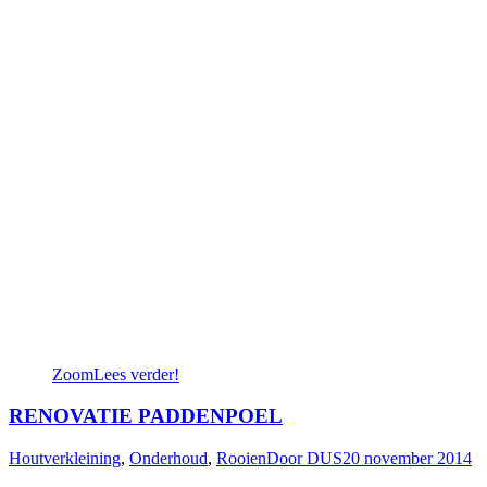
Zoom
Lees verder!
RENOVATIE PADDENPOEL
Houtverkleining
,
Onderhoud
,
Rooien
Door
DUS
20 november 2014