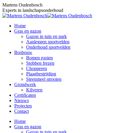
Skip
Martens Oudenbosch
to
Experts in landschapsonderhoud
content
Home
Gras en gazon
Gazon in tuin en park
Aanleggen sportvelden
Onderhoud sportvelden
Bosbouw
Bomen rooien
Stobben frezen
Chopperen
Plaagbestrijding
Steenmeel strooien
Grondwerk
Kilveren
Certificaten
Nieuws
Projecten
Contact
Home
Gras en gazon
Gazon in tuin en park