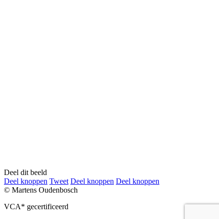
Deel dit beeld
Deel
Deel
Deel
Deel
Deel knoppen
Tweet
Deel knoppen
Deel knoppen
knoppen
knoppen
knoppen
knoppen
© Martens Oudenbosch
VCA* gecertificeerd