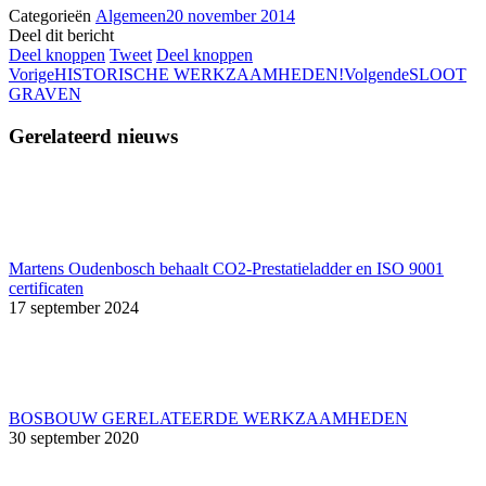
Categorieën
Algemeen
20 november 2014
Deel dit bericht
Deel
Deel
Deel
Deel knoppen
Tweet
Deel knoppen
Post
Vorige
knoppen
knoppen
knoppen
Volgende
Vorige
HISTORISCHE WERKZAAMHEDEN!
Volgende
SLOOT
GRAVEN
navigation
Gerelateerd nieuws
Martens Oudenbosch behaalt CO2-Prestatieladder en ISO 9001
certificaten
17 september 2024
BOSBOUW GERELATEERDE WERKZAAMHEDEN
30 september 2020