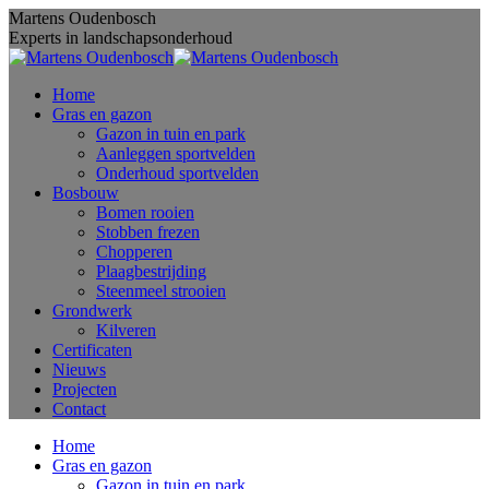
Skip
Martens Oudenbosch
to
Experts in landschapsonderhoud
content
Home
Gras en gazon
Gazon in tuin en park
Aanleggen sportvelden
Onderhoud sportvelden
Bosbouw
Bomen rooien
Stobben frezen
Chopperen
Plaagbestrijding
Steenmeel strooien
Grondwerk
Kilveren
Certificaten
Nieuws
Projecten
Contact
Home
Gras en gazon
Gazon in tuin en park