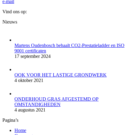
e-mail
Vind ons op:
Facebook
YouTube
Mail
Website
Nieuws
page
page
page
page
opens
opens
opens
opens
in
in
in
in
new
new
new
new
Martens Oudenbosch behaalt CO2-Prestatieladder en ISO
window
window
window
window
9001 certificaten
17 september 2024
OOK VOOR HET LASTIGE GRONDWERK
4 oktober 2021
ONDERHOUD GRAS AFGESTEMD OP
OMSTANDIGHEDEN
4 augustus 2021
Pagina’s
Home