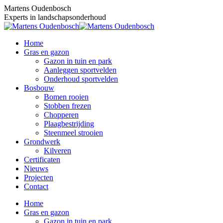
Skip
Martens Oudenbosch
to
Experts in landschapsonderhoud
content
Home
Gras en gazon
Gazon in tuin en park
Aanleggen sportvelden
Onderhoud sportvelden
Bosbouw
Bomen rooien
Stobben frezen
Chopperen
Plaagbestrijding
Steenmeel strooien
Grondwerk
Kilveren
Certificaten
Nieuws
Projecten
Contact
Home
Gras en gazon
Gazon in tuin en park