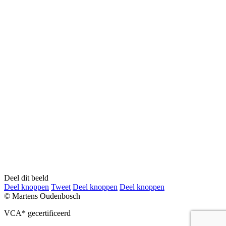
Deel dit beeld
Deel
Deel
Deel
Deel
Deel knoppen
Tweet
Deel knoppen
Deel knoppen
knoppen
knoppen
knoppen
knoppen
© Martens Oudenbosch
VCA* gecertificeerd