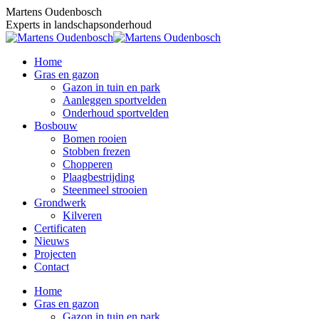
Skip
Martens Oudenbosch
to
Experts in landschapsonderhoud
content
Home
Gras en gazon
Gazon in tuin en park
Aanleggen sportvelden
Onderhoud sportvelden
Bosbouw
Bomen rooien
Stobben frezen
Chopperen
Plaagbestrijding
Steenmeel strooien
Grondwerk
Kilveren
Certificaten
Nieuws
Projecten
Contact
Home
Gras en gazon
Gazon in tuin en park