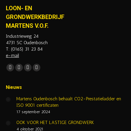
LOON- EN
GRONDWERKBEDRIJF
MARTENS V.O.F.
Industrieweg 24
4731 SC Oudenbosch
T: (0165) 31 23 84
e-mail
Vind ons op:
Facebook
YouTube
Mail
Website
page
page
page
page
opens
opens
opens
opens
Nieuws
in
in
in
in
Martens Oudenbosch behaalt CO2-Prestatieladder en
new
new
new
new
ISO 9001 certificaten
window
window
window
window
17 september 2024
OOK VOOR HET LASTIGE GRONDWERK
4 oktober 2021