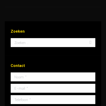
Zoeken
Search:
Contact
Naam *
E-mail *
Telefoon *