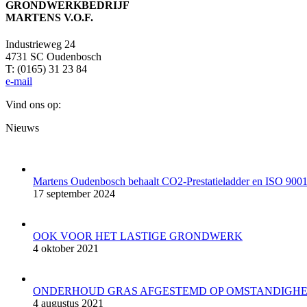
GRONDWERKBEDRIJF
MARTENS V.O.F.
Industrieweg 24
4731 SC Oudenbosch
T: (0165) 31 23 84
e-mail
Vind ons op:
Facebook
YouTube
Mail
Website
Nieuws
page
page
page
page
opens
opens
opens
opens
in
in
in
in
new
new
new
new
Martens Oudenbosch behaalt CO2-Prestatieladder en ISO 9001 
window
window
window
window
17 september 2024
OOK VOOR HET LASTIGE GRONDWERK
4 oktober 2021
ONDERHOUD GRAS AFGESTEMD OP OMSTANDIGH
4 augustus 2021