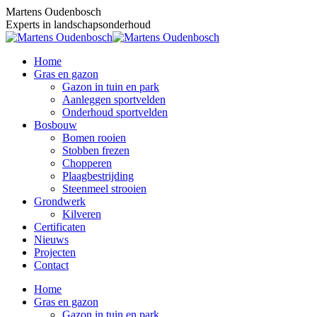
Skip
Martens Oudenbosch
to
Experts in landschapsonderhoud
content
Home
Gras en gazon
Gazon in tuin en park
Aanleggen sportvelden
Onderhoud sportvelden
Bosbouw
Bomen rooien
Stobben frezen
Chopperen
Plaagbestrijding
Steenmeel strooien
Grondwerk
Kilveren
Certificaten
Nieuws
Projecten
Contact
Home
Gras en gazon
Gazon in tuin en park