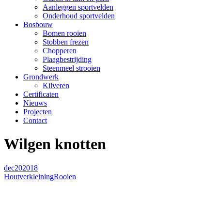
Aanleggen sportvelden
Onderhoud sportvelden
Bosbouw
Bomen rooien
Stobben frezen
Chopperen
Plaagbestrijding
Steenmeel strooien
Grondwerk
Kilveren
Certificaten
Nieuws
Projecten
Contact
Wilgen knotten
dec
20
2018
Houtverkleining
Rooien