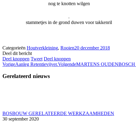
nog te knotten wilgen
stammetjes in de grond duwen voor takkenril
Categorieën
Houtverkleining
,
Rooien
20 december 2018
Deel dit bericht
Deel
Deel
Deel
Deel knoppen
Tweet
Deel knoppen
Post
Vorige
knoppen
knoppen
knoppen
Volgende
Vorige
Aanleg Retentievijver.
Volgende
MARTENS OUDENBOSCH W
navigation
Gerelateerd nieuws
BOSBOUW GERELATEERDE WERKZAAMHEDEN
30 september 2020