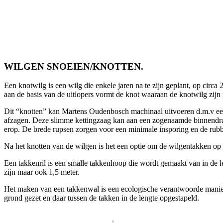
WILGEN SNOEIEN/KNOTTEN.
Een knotwilg is een wilg die enkele jaren na te zijn geplant, op ci
aan de basis van de uitlopers vormt de knot waaraan de knotwilg zij
Dit “knotten” kan Martens Oudenbosch machinaal uitvoeren d.m.v een 
afzagen. Deze slimme kettingzaag kan aan een zogenaamde binnendra
erop. De brede rupsen zorgen voor een minimale insporing en de ru
Na het knotten van de wilgen is het een optie om de wilgentakken op
Een takkenril is een smalle takkenhoop die wordt gemaakt van in de l
zijn maar ook 1,5 meter.
Het maken van een takkenwal is een ecologische verantwoorde manier 
grond gezet en daar tussen de takken in de lengte opgestapeld.