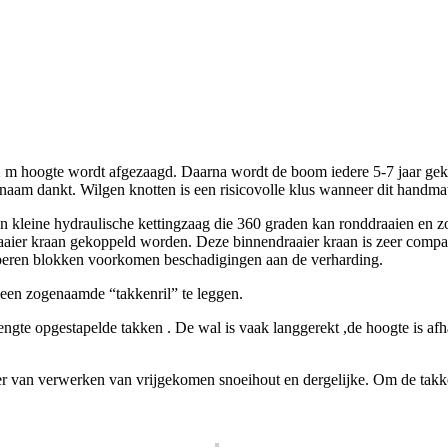
rca 2 m hoogte wordt afgezaagd. Daarna wordt de boom iedere 5-7 jaar 
n naam dankt. Wilgen knotten is een risicovolle klus wanneer dit hand
kleine hydraulische kettingzaag die 360 graden kan ronddraaien en zo
aier kraan gekoppeld worden. Deze binnendraaier kraan is zeer compa
bberen blokken voorkomen beschadigingen aan de verharding.
 een zogenaamde “takkenril” te leggen.
engte opgestapelde takken . De wal is vaak langgerekt ,de hoogte is af
van verwerken van vrijgekomen snoeihout en dergelijke. Om de takkenr