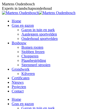
Skip
Martens Oudenbosch
to
Experts in landschapsonderhoud
content
Home
Gras en gazon
Gazon in tuin en park
Aanleggen sportvelden
Onderhoud sportvelden
Bosbouw
Bomen rooien
Stobben frezen
Chopperen
Plaagbestrijding
Steenmeel strooien
Grondwerk
Kilveren
Certificaten
Nieuws
Projecten
Contact
Home
Gras en gazon
Gazon in tuin en park