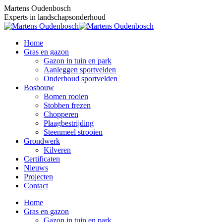
Skip
Martens Oudenbosch
to
Experts in landschapsonderhoud
content
Home
Gras en gazon
Gazon in tuin en park
Aanleggen sportvelden
Onderhoud sportvelden
Bosbouw
Bomen rooien
Stobben frezen
Chopperen
Plaagbestrijding
Steenmeel strooien
Grondwerk
Kilveren
Certificaten
Nieuws
Projecten
Contact
Home
Gras en gazon
Gazon in tuin en park