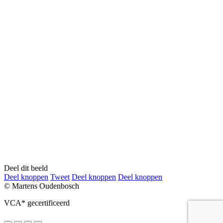
Deel dit beeld
Deel
Deel
Deel
Deel
Deel knoppen
Tweet
Deel knoppen
Deel knoppen
knoppen
knoppen
knoppen
knoppen
© Martens Oudenbosch
VCA* gecertificeerd
Go