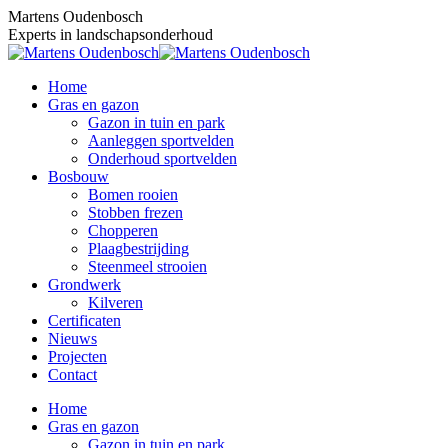
Skip
Martens Oudenbosch
to
Experts in landschapsonderhoud
content
Home
Gras en gazon
Gazon in tuin en park
Aanleggen sportvelden
Onderhoud sportvelden
Bosbouw
Bomen rooien
Stobben frezen
Chopperen
Plaagbestrijding
Steenmeel strooien
Grondwerk
Kilveren
Certificaten
Nieuws
Projecten
Contact
Home
Gras en gazon
Gazon in tuin en park