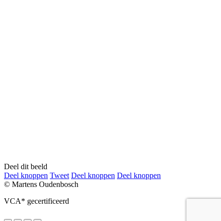
Deel dit beeld
Deel
Deel
Deel
Deel
Deel knoppen
Tweet
Deel knoppen
Deel knoppen
knoppen
knoppen
knoppen
knoppen
© Martens Oudenbosch
VCA* gecertificeerd
Go