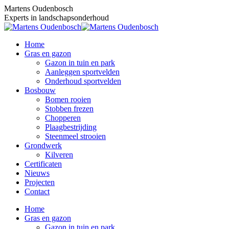
Skip
Martens Oudenbosch
to
Experts in landschapsonderhoud
content
Home
Gras en gazon
Gazon in tuin en park
Aanleggen sportvelden
Onderhoud sportvelden
Bosbouw
Bomen rooien
Stobben frezen
Chopperen
Plaagbestrijding
Steenmeel strooien
Grondwerk
Kilveren
Certificaten
Nieuws
Projecten
Contact
Home
Gras en gazon
Gazon in tuin en park