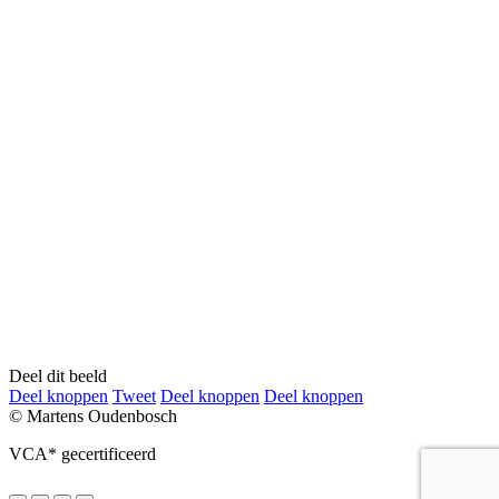
Deel dit beeld
Deel
Deel
Deel
Deel
Deel knoppen
Tweet
Deel knoppen
Deel knoppen
knoppen
knoppen
knoppen
knoppen
© Martens Oudenbosch
VCA* gecertificeerd
Go