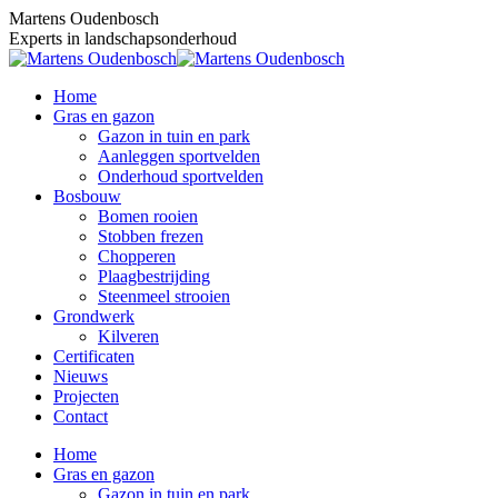
Skip
Martens Oudenbosch
to
Experts in landschapsonderhoud
content
Home
Gras en gazon
Gazon in tuin en park
Aanleggen sportvelden
Onderhoud sportvelden
Bosbouw
Bomen rooien
Stobben frezen
Chopperen
Plaagbestrijding
Steenmeel strooien
Grondwerk
Kilveren
Certificaten
Nieuws
Projecten
Contact
Home
Gras en gazon
Gazon in tuin en park