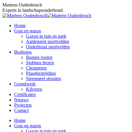
Skip
Martens Oudenbosch
to
Experts in landschapsonderhoud
content
Home
Gras en gazon
Gazon in tuin en park
Aanleggen sportvelden
Onderhoud sportvelden
Bosbouw
Bomen rooien
Stobben frezen
Chopperen
Plaagbestrijding
Steenmeel strooien
Grondwerk
Kilveren
Certificaten
Nieuws
Projecten
Contact
Home
Gras en gazon
Gazon in tuin en park