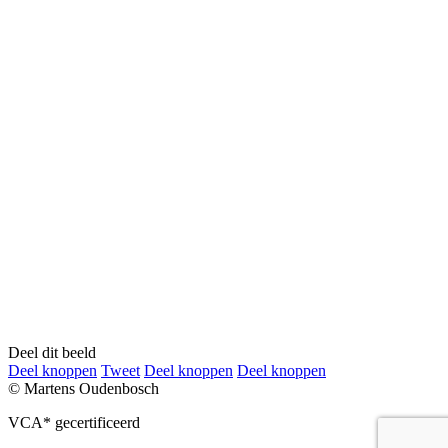
Deel dit beeld
Deel
Deel
Deel
Deel
Deel knoppen
Tweet
Deel knoppen
Deel knoppen
knoppen
knoppen
knoppen
knoppen
© Martens Oudenbosch
VCA* gecertificeerd