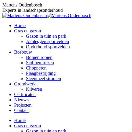
Skip
Martens Oudenbosch
to
Experts in landschapsonderhoud
content
Home
Gras en gazon
Gazon in tuin en park
Aanleggen sportvelden
Onderhoud sportvelden
Bosbouw
Bomen rooien
Stobben frezen
Chopperen
Plaagbestrijding
Steenmeel strooien
Grondwerk
Kilveren
Certificaten
Nieuws
Projecten
Contact
Home
Gras en gazon
Gazon in tuin en park