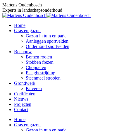
Skip
Martens Oudenbosch
to
Experts in landschapsonderhoud
content
Home
Gras en gazon
Gazon in tuin en park
Aanleggen sportvelden
Onderhoud sportvelden
Bosbouw
Bomen rooien
Stobben frezen
Chopperen
Plaagbestrijding
Steenmeel strooien
Grondwerk
Kilveren
Certificaten
Nieuws
Projecten
Contact
Home
Gras en gazon
Gazon in tuin en park