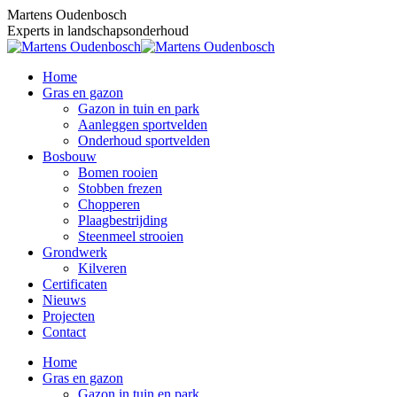
Skip
Martens Oudenbosch
to
Experts in landschapsonderhoud
content
Home
Gras en gazon
Gazon in tuin en park
Aanleggen sportvelden
Onderhoud sportvelden
Bosbouw
Bomen rooien
Stobben frezen
Chopperen
Plaagbestrijding
Steenmeel strooien
Grondwerk
Kilveren
Certificaten
Nieuws
Projecten
Contact
Home
Gras en gazon
Gazon in tuin en park