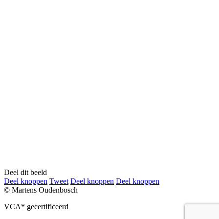
Deel dit beeld
Deel
Deel
Deel
Deel
Deel knoppen
Tweet
Deel knoppen
Deel knoppen
knoppen
knoppen
knoppen
knoppen
© Martens Oudenbosch
VCA* gecertificeerd