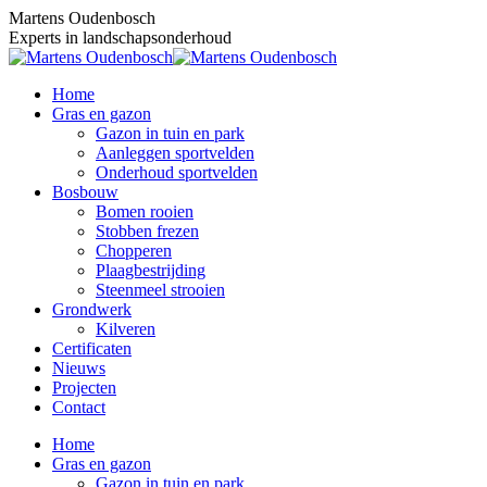
Skip
Martens Oudenbosch
to
Experts in landschapsonderhoud
content
Home
Gras en gazon
Gazon in tuin en park
Aanleggen sportvelden
Onderhoud sportvelden
Bosbouw
Bomen rooien
Stobben frezen
Chopperen
Plaagbestrijding
Steenmeel strooien
Grondwerk
Kilveren
Certificaten
Nieuws
Projecten
Contact
Home
Gras en gazon
Gazon in tuin en park