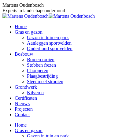
Skip
Martens Oudenbosch
to
Experts in landschapsonderhoud
content
Home
Gras en gazon
Gazon in tuin en park
Aanleggen sportvelden
Onderhoud sportvelden
Bosbouw
Bomen rooien
Stobben frezen
Chopperen
Plaagbestrijding
Steenmeel strooien
Grondwerk
Kilveren
Certificaten
Nieuws
Projecten
Contact
Home
Gras en gazon
Gazon in tuin en park