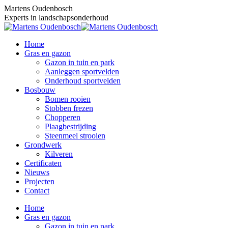
Skip
Martens Oudenbosch
to
Experts in landschapsonderhoud
content
Home
Gras en gazon
Gazon in tuin en park
Aanleggen sportvelden
Onderhoud sportvelden
Bosbouw
Bomen rooien
Stobben frezen
Chopperen
Plaagbestrijding
Steenmeel strooien
Grondwerk
Kilveren
Certificaten
Nieuws
Projecten
Contact
Home
Gras en gazon
Gazon in tuin en park