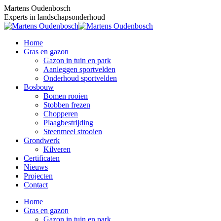
Skip
Martens Oudenbosch
to
Experts in landschapsonderhoud
content
Home
Gras en gazon
Gazon in tuin en park
Aanleggen sportvelden
Onderhoud sportvelden
Bosbouw
Bomen rooien
Stobben frezen
Chopperen
Plaagbestrijding
Steenmeel strooien
Grondwerk
Kilveren
Certificaten
Nieuws
Projecten
Contact
Home
Gras en gazon
Gazon in tuin en park