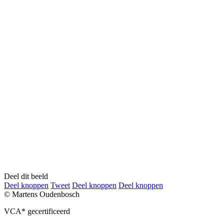
Deel dit beeld
Deel
Deel
Deel
Deel
Deel knoppen
Tweet
Deel knoppen
Deel knoppen
knoppen
knoppen
knoppen
knoppen
© Martens Oudenbosch
VCA* gecertificeerd