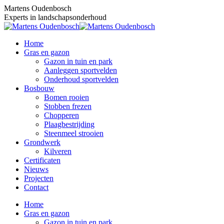
Skip
Martens Oudenbosch
to
Experts in landschapsonderhoud
content
Home
Gras en gazon
Gazon in tuin en park
Aanleggen sportvelden
Onderhoud sportvelden
Bosbouw
Bomen rooien
Stobben frezen
Chopperen
Plaagbestrijding
Steenmeel strooien
Grondwerk
Kilveren
Certificaten
Nieuws
Projecten
Contact
Home
Gras en gazon
Gazon in tuin en park