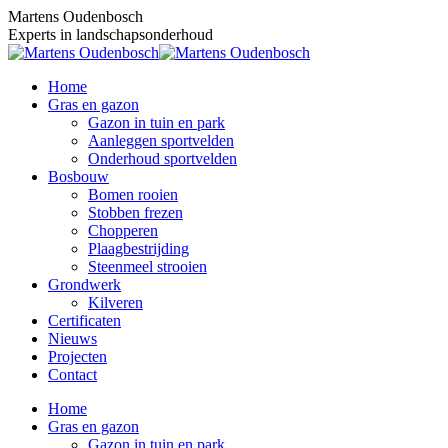
Skip
Martens Oudenbosch
to
Experts in landschapsonderhoud
content
Home
Gras en gazon
Gazon in tuin en park
Aanleggen sportvelden
Onderhoud sportvelden
Bosbouw
Bomen rooien
Stobben frezen
Chopperen
Plaagbestrijding
Steenmeel strooien
Grondwerk
Kilveren
Certificaten
Nieuws
Projecten
Contact
Home
Gras en gazon
Gazon in tuin en park