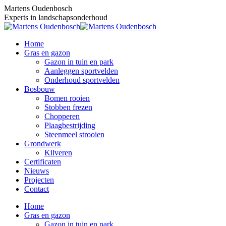
Skip
Martens Oudenbosch
to
Experts in landschapsonderhoud
content
Home
Gras en gazon
Gazon in tuin en park
Aanleggen sportvelden
Onderhoud sportvelden
Bosbouw
Bomen rooien
Stobben frezen
Chopperen
Plaagbestrijding
Steenmeel strooien
Grondwerk
Kilveren
Certificaten
Nieuws
Projecten
Contact
Home
Gras en gazon
Gazon in tuin en park