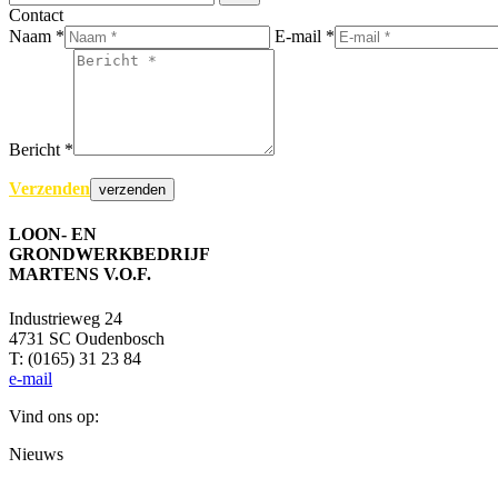
Contact
Naam *
E-mail *
Bericht *
Verzenden
LOON- EN
GRONDWERKBEDRIJF
MARTENS V.O.F.
Industrieweg 24
4731 SC Oudenbosch
T: (0165) 31 23 84
e-mail
Vind ons op:
Facebook
YouTube
Mail
Website
Nieuws
page
page
page
page
opens
opens
opens
opens