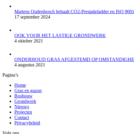
in
in
in
in
new
new
new
new
Martens Oudenbosch behaalt CO2-Prestatieladder en ISO 9001 
window
window
window
window
17 september 2024
OOK VOOR HET LASTIGE GRONDWERK
4 oktober 2021
ONDERHOUD GRAS AFGESTEMD OP OMSTANDIGH
4 augustus 2021
Pagina’s
Home
Gras en gazon
Bosbouw
Grondwerk
Nieuws
Projecten
Contact
Privacybeleid
Volg ons