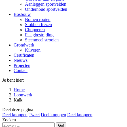
Aanleggen sportvelden
Onderhoud sportvelden
Bosbouw
Bomen rooien
Stobben frezen
Chopperen
Plaagbestrijding
Steenmeel strooien
Grondwerk
Kilveren
Certificaten
Nieuws
Projecten
Contact
Je bent hier:
Home
Loonwerk
Kalk
Deel deze pagina
Deel
Deel
Deel
Deel
Deel knoppen
Tweet
Deel knoppen
Deel knoppen
knoppen
knoppen
knoppen
knoppen
Zoeken
Search: