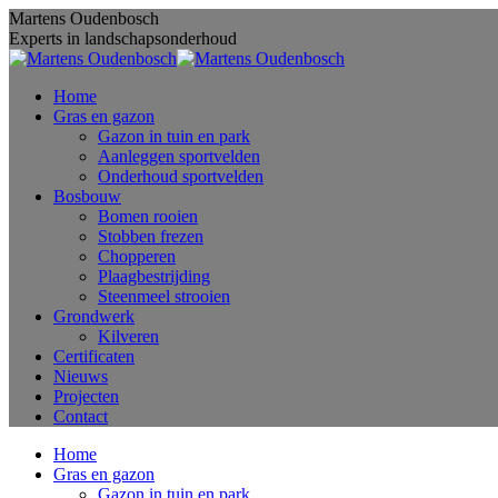
Skip
Martens Oudenbosch
to
Experts in landschapsonderhoud
content
Home
Gras en gazon
Gazon in tuin en park
Aanleggen sportvelden
Onderhoud sportvelden
Bosbouw
Bomen rooien
Stobben frezen
Chopperen
Plaagbestrijding
Steenmeel strooien
Grondwerk
Kilveren
Certificaten
Nieuws
Projecten
Contact
Home
Gras en gazon
Gazon in tuin en park