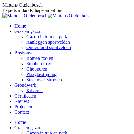
Skip
Martens Oudenbosch
to
Experts in landschapsonderhoud
content
Home
Gras en gazon
Gazon in tuin en park
Aanleggen sportvelden
Onderhoud sportvelden
Bosbouw
Bomen rooien
Stobben frezen
Chopperen
Plaagbestrijding
Steenmeel strooien
Grondwerk
Kilveren
Certificaten
Nieuws
Projecten
Contact
Home
Gras en gazon
Gazon in tuin en park