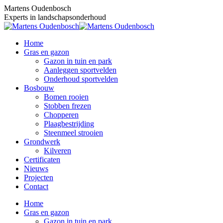
Skip
Martens Oudenbosch
to
Experts in landschapsonderhoud
content
Home
Gras en gazon
Gazon in tuin en park
Aanleggen sportvelden
Onderhoud sportvelden
Bosbouw
Bomen rooien
Stobben frezen
Chopperen
Plaagbestrijding
Steenmeel strooien
Grondwerk
Kilveren
Certificaten
Nieuws
Projecten
Contact
Home
Gras en gazon
Gazon in tuin en park