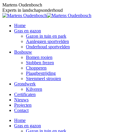
Skip
Martens Oudenbosch
to
Experts in landschapsonderhoud
content
Home
Gras en gazon
Gazon in tuin en park
Aanleggen sportvelden
Onderhoud sportvelden
Bosbouw
Bomen rooien
Stobben frezen
Chopperen
Plaagbestrijding
Steenmeel strooien
Grondwerk
Kilveren
Certificaten
Nieuws
Projecten
Contact
Home
Gras en gazon
Gazon in tuin en park