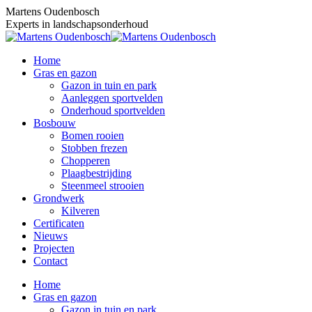
Skip
Martens Oudenbosch
to
Experts in landschapsonderhoud
content
Home
Gras en gazon
Gazon in tuin en park
Aanleggen sportvelden
Onderhoud sportvelden
Bosbouw
Bomen rooien
Stobben frezen
Chopperen
Plaagbestrijding
Steenmeel strooien
Grondwerk
Kilveren
Certificaten
Nieuws
Projecten
Contact
Home
Gras en gazon
Gazon in tuin en park