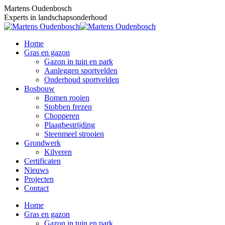
Skip
Martens Oudenbosch
to
Experts in landschapsonderhoud
content
Home
Gras en gazon
Gazon in tuin en park
Aanleggen sportvelden
Onderhoud sportvelden
Bosbouw
Bomen rooien
Stobben frezen
Chopperen
Plaagbestrijding
Steenmeel strooien
Grondwerk
Kilveren
Certificaten
Nieuws
Projecten
Contact
Home
Gras en gazon
Gazon in tuin en park