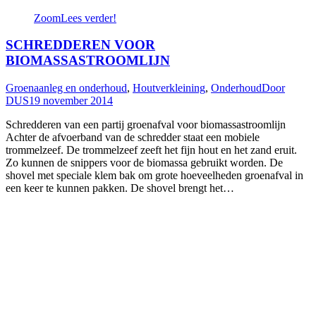
Zoom
Lees verder!
SCHREDDEREN VOOR
BIOMASSASTROOMLIJN
Groenaanleg en onderhoud
,
Houtverkleining
,
Onderhoud
Door
DUS
19 november 2014
Schredderen van een partij groenafval voor biomassastroomlijn
Achter de afvoerband van de schredder staat een mobiele
trommelzeef. De trommelzeef zeeft het fijn hout en het zand eruit.
Zo kunnen de snippers voor de biomassa gebruikt worden. De
shovel met speciale klem bak om grote hoeveelheden groenafval in
een keer te kunnen pakken. De shovel brengt het…