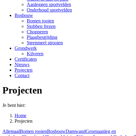
Aanleggen sportvelden
Onderhoud sportvelden
Bosbouw
Bomen rooien
Stobben frezen
Chopperen
Plaagbestrijding
Steenmeel strooien
Grondwerk
Kilveren
Certificaten
Nieuws
Projecten
Contact
Projecten
Je bent hier:
Home
Projecten
Allemaal
Bomen rooien
Bosbouw
Damwand
Groenaanleg en