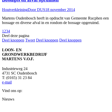
Houtverkleining
Door
DUS
18 november 2014
Martens Oudenbosch heeft in opdracht van Gemeente Rucphen een
bossage en diverse afval in en rondom de bossage opgeruimd.
1
2
3
4
Deel deze pagina
Deel
Deel
Deel
Deel
Deel knoppen
Tweet
Deel knoppen
Deel knoppen
knoppen
knoppen
knoppen
knoppen
LOON- EN
GRONDWERKBEDRIJF
MARTENS V.O.F.
Industrieweg 24
4731 SC Oudenbosch
T: (0165) 31 23 84
e-mail
Vind ons op:
Facebook
YouTube
Mail
Website
Nieuws
page
page
page
page
opens
opens
opens
opens