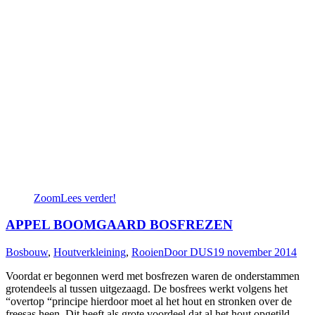
Zoom
Lees verder!
APPEL BOOMGAARD BOSFREZEN
Bosbouw
,
Houtverkleining
,
Rooien
Door
DUS
19 november 2014
Voordat er begonnen werd met bosfrezen waren de onderstammen
grotendeels al tussen uitgezaagd. De bosfrees werkt volgens het
“overtop “principe hierdoor moet al het hout en stronken over de
freesas heen. Dit heeft als grote voordeel dat al het hout opgetild