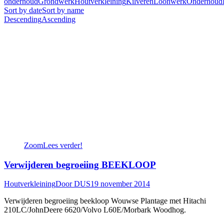
onderhoud
Grondwerk
Houtverkleining
Kilveren
Loonwerk
Onderhoud
Sort by date
Sort by name
Descending
Ascending
Zoom
Lees verder!
Verwijderen begroeiing BEEKLOOP
Houtverkleining
Door
DUS
19 november 2014
Verwijderen begroeiing beekloop Wouwse Plantage met Hitachi
210LC/JohnDeere 6620/Volvo L60E/Morbark Woodhog.