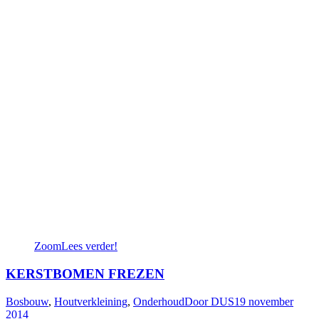
Zoom
Lees verder!
KERSTBOMEN FREZEN
Bosbouw
,
Houtverkleining
,
Onderhoud
Door
DUS
19 november
2014