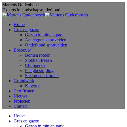
Skip
Martens Oudenbosch
to
Experts in landschapsonderhoud
content
Home
Gras en gazon
Gazon in tuin en park
Aanleggen sportvelden
Onderhoud sportvelden
Bosbouw
Bomen rooien
Stobben frezen
Chopperen
Plaagbestrijding
Steenmeel strooien
Grondwerk
Kilveren
Certificaten
Nieuws
Projecten
Contact
Home
Gras en gazon
Gazon in tuin en park