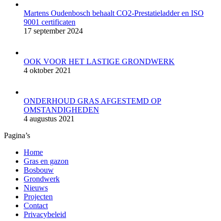
in
in
in
in
new
new
new
new
Martens Oudenbosch behaalt CO2-Prestatieladder en ISO
window
window
window
window
9001 certificaten
17 september 2024
OOK VOOR HET LASTIGE GRONDWERK
4 oktober 2021
ONDERHOUD GRAS AFGESTEMD OP
OMSTANDIGHEDEN
4 augustus 2021
Pagina’s
Home
Gras en gazon
Bosbouw
Grondwerk
Nieuws
Projecten
Contact
Privacybeleid