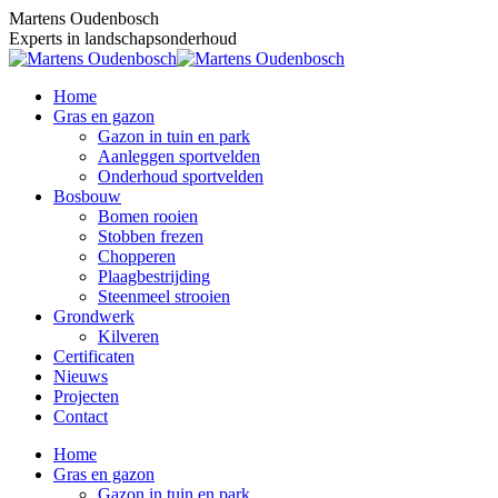
Skip
Martens Oudenbosch
to
Experts in landschapsonderhoud
content
Home
Gras en gazon
Gazon in tuin en park
Aanleggen sportvelden
Onderhoud sportvelden
Bosbouw
Bomen rooien
Stobben frezen
Chopperen
Plaagbestrijding
Steenmeel strooien
Grondwerk
Kilveren
Certificaten
Nieuws
Projecten
Contact
Home
Gras en gazon
Gazon in tuin en park