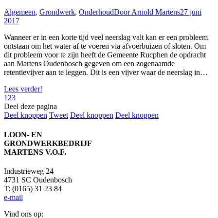
Algemeen
,
Grondwerk
,
Onderhoud
Door
Arnold Martens
27 juni
2017
Wanneer er in een korte tijd veel neerslag valt kan er een probleem
ontstaan om het water af te voeren via afvoerbuizen of sloten. Om
dit probleem voor te zijn heeft de Gemeente Rucphen de opdracht
aan Martens Oudenbosch gegeven om een zogenaamde
retentievijver aan te leggen. Dit is een vijver waar de neerslag in…
Lees verder!
1
2
3
Deel deze pagina
Deel
Deel
Deel
Deel
Deel knoppen
Tweet
Deel knoppen
Deel knoppen
knoppen
knoppen
knoppen
knoppen
LOON- EN
GRONDWERKBEDRIJF
MARTENS V.O.F.
Industrieweg 24
4731 SC Oudenbosch
T: (0165) 31 23 84
e-mail
Vind ons op: