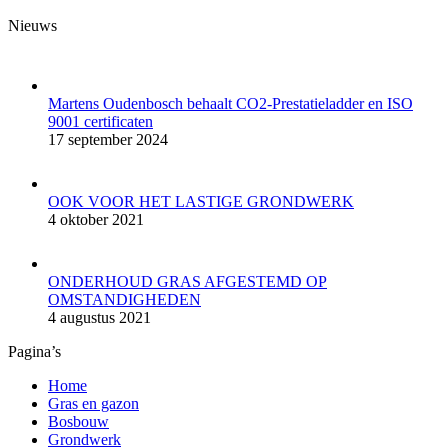
Facebook
YouTube
Mail
Website
Nieuws
page
page
page
page
opens
opens
opens
opens
in
in
in
in
new
new
new
new
Martens Oudenbosch behaalt CO2-Prestatieladder en ISO
window
window
window
window
9001 certificaten
17 september 2024
OOK VOOR HET LASTIGE GRONDWERK
4 oktober 2021
ONDERHOUD GRAS AFGESTEMD OP
OMSTANDIGHEDEN
4 augustus 2021
Pagina’s
Home
Gras en gazon
Bosbouw
Grondwerk