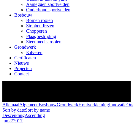
Aanleggen sportvelden
Onderhoud sportvelden
Bosbouw
Bomen rooien
Stobben frezen
Chopperen
Plaagbestrijding
Steenmeel strooien
Grondwerk
Kilveren
Certificaten
Nieuws
Projecten
Contact
Je bent hier:
Allemaal
Algemeen
Bosbouw
Grondwerk
Houtverkleining
Innovatie
On
Sort by date
Sort by name
Descending
Ascending
jun
27
2017