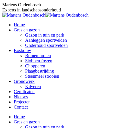
Skip
Martens Oudenbosch
to
Experts in landschapsonderhoud
content
Home
Gras en gazon
Gazon in tuin en park
Aanleggen sportvelden
Onderhoud sportvelden
Bosbouw
Bomen rooien
Stobben frezen
Chopperen
Plaagbestrijding
Steenmeel strooien
Grondwerk
Kilveren
Certificaten
Nieuws
Projecten
Contact
Home
Gras en gazon
Gazon in tuin en park