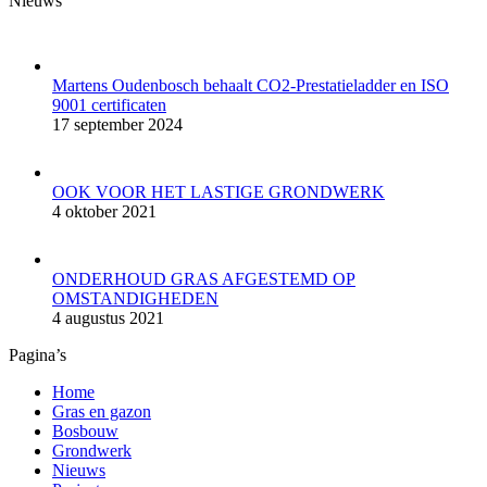
Nieuws
page
page
page
page
opens
opens
opens
opens
in
in
in
in
new
new
new
new
Martens Oudenbosch behaalt CO2-Prestatieladder en ISO
window
window
window
window
9001 certificaten
17 september 2024
OOK VOOR HET LASTIGE GRONDWERK
4 oktober 2021
ONDERHOUD GRAS AFGESTEMD OP
OMSTANDIGHEDEN
4 augustus 2021
Pagina’s
Home
Gras en gazon
Bosbouw
Grondwerk
Nieuws