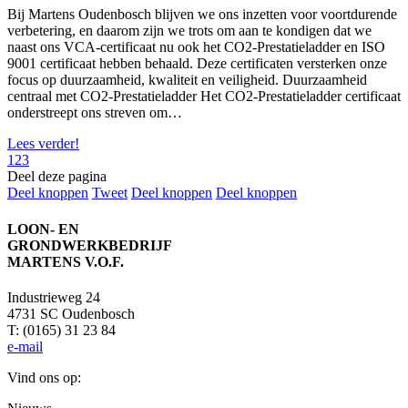
Bij Martens Oudenbosch blijven we ons inzetten voor voortdurende
verbetering, en daarom zijn we trots om aan te kondigen dat we
naast ons VCA-certificaat nu ook het CO2-Prestatieladder en ISO
9001 certificaat hebben behaald. Deze certificaten versterken onze
focus op duurzaamheid, kwaliteit en veiligheid. Duurzaamheid
centraal met CO2-Prestatieladder Het CO2-Prestatieladder certificaat
onderstreept ons streven om…
Lees verder!
1
2
3
Deel deze pagina
Deel
Deel
Deel
Deel
Deel knoppen
Tweet
Deel knoppen
Deel knoppen
knoppen
knoppen
knoppen
knoppen
LOON- EN
GRONDWERKBEDRIJF
MARTENS V.O.F.
Industrieweg 24
4731 SC Oudenbosch
T: (0165) 31 23 84
e-mail
Vind ons op:
Facebook
YouTube
Mail
Website