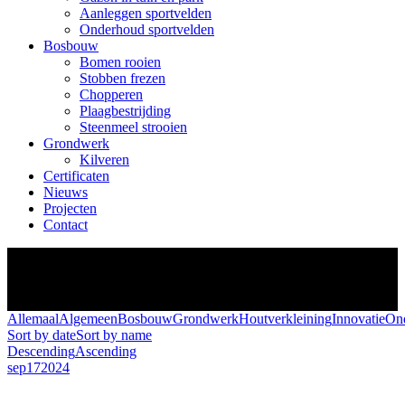
Aanleggen sportvelden
Onderhoud sportvelden
Bosbouw
Bomen rooien
Stobben frezen
Chopperen
Plaagbestrijding
Steenmeel strooien
Grondwerk
Kilveren
Certificaten
Nieuws
Projecten
Contact
Je bent hier:
Allemaal
Algemeen
Bosbouw
Grondwerk
Houtverkleining
Innovatie
On
Sort by date
Sort by name
Descending
Ascending
sep
17
2024